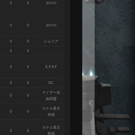
0
0
코리아
0
0
코리아
0
0
レムリア
0
0
0
0
E.F.S.F
0
0
DC
マイザー自
0
0
由同盟
カケル君主
0
0
帝国
カケル君主
0
0
帝国