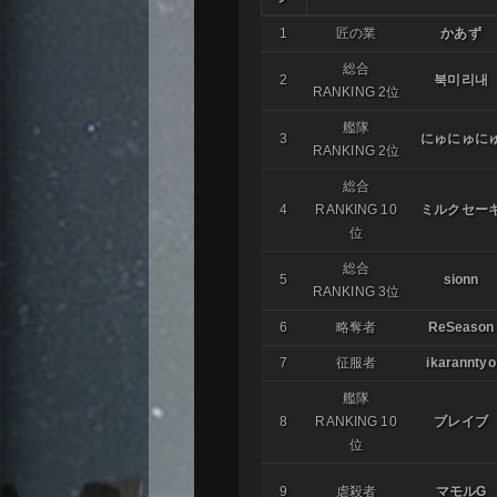
1
匠の業
かあず
総合
2
북미리내
RANKING 2位
艦隊
3
にゅにゅに
RANKING 2位
総合
4
RANKING 10
ミルクセー
位
総合
5
sionn
RANKING 3位
6
略奪者
ReSeason
7
征服者
ikaranntyo
艦隊
8
RANKING 10
ブレイブ
位
9
虐殺者
マモルG