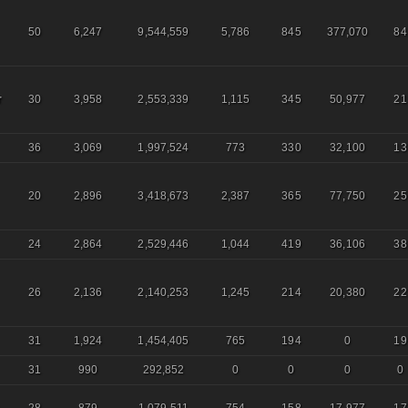
50
6,247
9,544,559
5,786
845
377,070
84
r
30
3,958
2,553,339
1,115
345
50,977
21
36
3,069
1,997,524
773
330
32,100
13
20
2,896
3,418,673
2,387
365
77,750
25
24
2,864
2,529,446
1,044
419
36,106
38
26
2,136
2,140,253
1,245
214
20,380
22
31
1,924
1,454,405
765
194
0
19
31
990
292,852
0
0
0
0