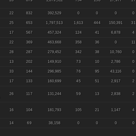
28
879
1,079,511
754
158
17,977
17
22
832
392,529
0
0
0
0
25
653
1,797,513
1,613
444
150,391
31
17
567
457,324
124
41
6,878
4
22
369
463,668
358
36
0
11
28
287
279,452
342
38
10,760
0
13
202
149,910
73
10
2,786
0
33
144
296,985
76
95
43,116
0
17
133
160,699
45
51
2,917
2
26
117
131,244
59
13
2,838
2
S
16
104
181,793
105
21
1,147
4
14
69
38,158
0
0
0
0