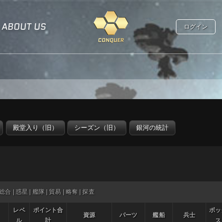
ABOUT US
ログイン
総合
|
惑星
|
艦隊
|
貿易
|
略奪
|
探査
レベ
ポイント合
ボッ
資源
パーツ
艦船
兵士
ル
計
ス