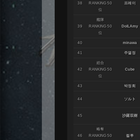
38
RANKING 50
프레이
位
艦隊
39
RANKING 50
DolLAmy
位
40
minawa
41
주열정
総合
42
RANKING 50
Cube
位
43
박정희
44
ソルト
45
沙羅双樹
略奪
46
RANKING 50
컬투