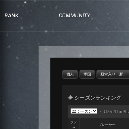
RANK
COMMUNITY
◈ シーズンランキング
-
1位帝国
|
帝国
|
ラン
プレーヤー
ク