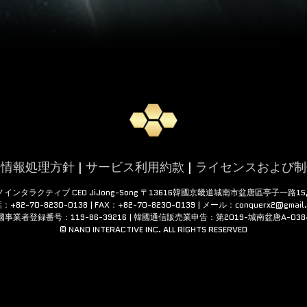
人情報処理方針
|
サービス利用約款
|
ライセンスおよび制
インタラクティブ CEO JiJong-Song 〒13616韓國京畿道城南市盆唐區亭子一路15,
：+82-70-8230-0138 | FAX：+82-70-8230-0139 | メール：conquerx2@gmail.
國事業者登録番号：119-86-39216 | 韓國通信販売業申告：第2019-城南盆唐A-038
© NANO INTERACTIVE INC. ALL RIGHTS RESERVED