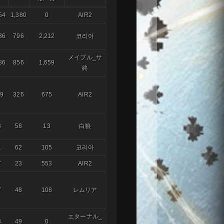
54
1,380
0
AIR2
36
796
2,212
코리아
メイプル_サ
86
856
1,659
終
59
326
675
AIR2
3
58
13
白狼
1
62
105
코리아
7
23
553
AIR2
7
48
108
レムリア
エターナル_
3
49
0