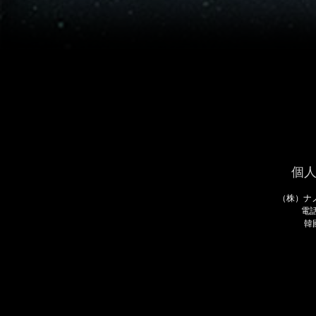
個
（株）ナノ
電話
韓