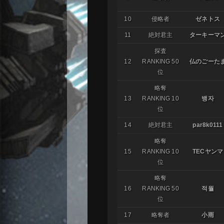
10
侵略者
ゼネトス
11
絶対君主
ターキーマ
探査
12
RANKING 50
仏のごーた
位
略奪
13
RANKING 10
뱅자
位
14
絶対君主
par8k0111
略奪
15
RANKING 10
TECヤンマ
位
略奪
16
RANKING 50
적월
位
17
略奪者
小雨