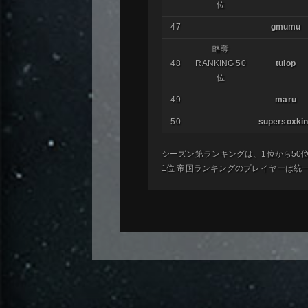
位
47
gmumu
略奪
48
RANKING 50
tuiop
位
49
maru
50
supersoxki
シーズン第ランキングは、1位から50
1位 帝国ランキングのプレイヤーは