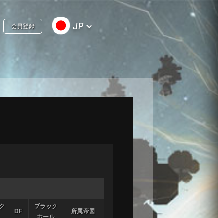
JP
keyboard_arrow_down
会員登録
ク
ブラック
DF
所属帝国
ホール