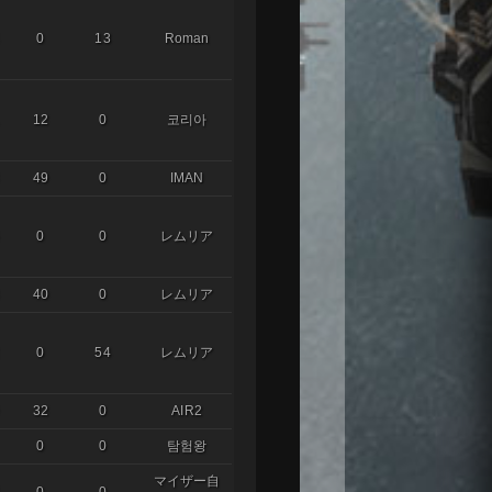
0
13
Roman
12
0
코리아
49
0
IMAN
0
0
レムリア
40
0
レムリア
0
54
レムリア
32
0
AIR2
0
0
탐험왕
マイザー自