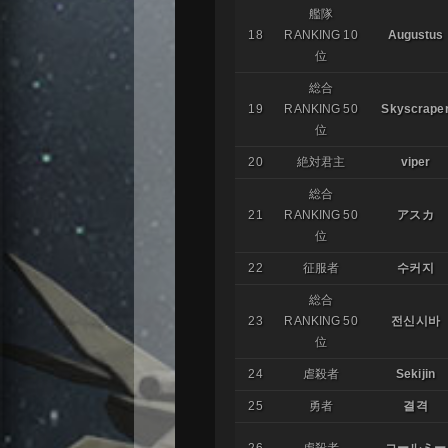
艦隊
18
RANKING 10
Augustus
位
総合
19
RANKING 50
Skyscrape
位
20
絶対君主
viper
総合
21
RANKING 50
アスカ
位
22
征服者
수커지
総合
23
RANKING 50
전신시바
位
24
虐殺者
Sekijin
25
勇者
결격