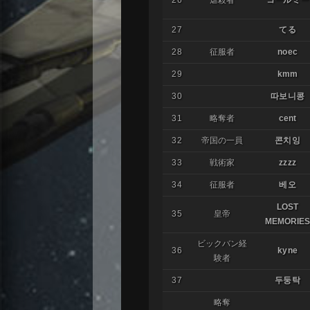
26
虐殺者
コールミー
27
てる
28
征服者
noec
29
kmm
30
따보니콩
31
略奪者
cent
32
帝国の一員
콘치잉
33
戦術家
zzzz
34
征服者
베오
LOST
35
皇帝
MEMORIE
ビックバン経
36
kyne
験者
37
두둥탁
略奪