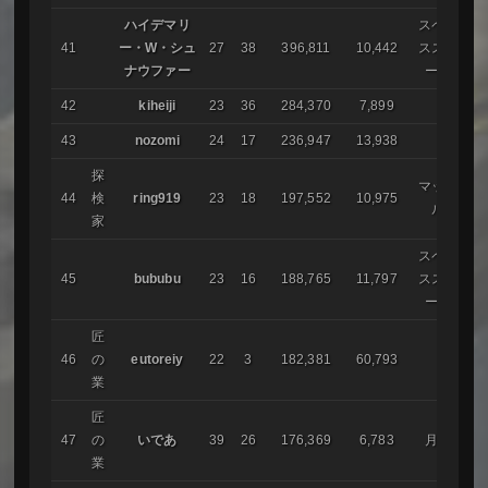
ハイデマリ
スペー
41
ー・W・シュ
27
38
396,811
10,442
ススト
ナウファー
ーム
42
kiheiji
23
36
284,370
7,899
43
nozomi
24
17
236,947
13,938
探
マッス
44
検
ring919
23
18
197,552
10,975
ル
家
スペー
45
bububu
23
16
188,765
11,797
ススト
ーム
匠
46
の
eutoreiy
22
3
182,381
60,793
業
匠
47
の
いであ
39
26
176,369
6,783
月影
業