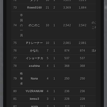
73
Rows0160
21
2
3,369
1,684
帝
国
のこの
74
の
のこのこ
10
1
2,542
2,542
こ帝国
一
員
75
Pトレーナー
10
1
2,081
2,081
76
かなた
7
1
874
874
流れ星
77
イショーチカ
5
1
537
537
78
asahina
4
1
368
368
略
79
奪
Nana
4
1
250
250
者
80
YUZRANIUM
4
1
236
236
81
lonsu3
3
1
228
228
82
araia
2
1
112
112