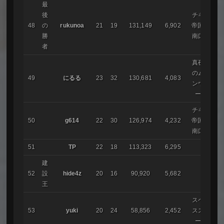
最
後
チキン
48
の
rukunoa
21
19
131,149
6,902
帝国20
勝
南口駅
者
真夜中
のムー
49
にるる
23
32
130,681
4,083
ンウォ
ーク
チキン
50
g614
22
30
126,974
4,232
帝国20
南口駅
51
TP
22
18
113,323
6,295
建
52
設
hide4z
20
16
90,920
5,682
王
スペー
53
yuki
20
24
58,856
2,452
ススト
ーム