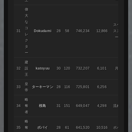
偉
大
な
スペー
コ
31
Dokudami
28
58
746,234
12,866
ススト
レ
ーム
ク
タ
ー
建
32
設
katoyuu
30
120
732,207
6,101
月影
王
皇
33
ターキーマン
28
116
725,801
6,256
帝
略
34
奪
桜島
31
151
649,047
4,298
流れ星
者
略
35
奪
ポパイ
28
61
641,520
10,516
ポパイ