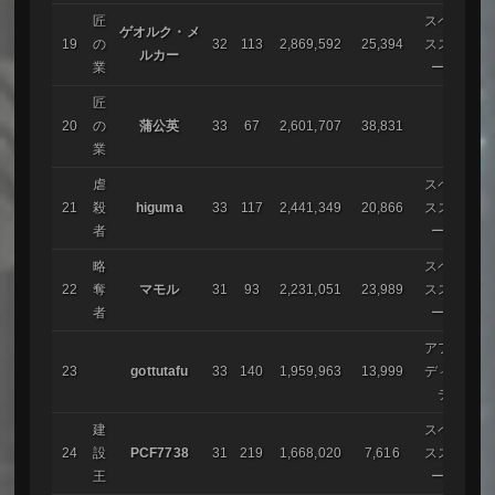
匠
スペー
ゲオルク・メ
19
の
32
113
2,869,592
25,394
ススト
ルカー
業
ーム
匠
20
の
蒲公英
33
67
2,601,707
38,831
業
虐
スペー
21
殺
higuma
33
117
2,441,349
20,866
ススト
者
ーム
略
スペー
22
奪
マモル
31
93
2,231,051
23,989
ススト
者
ーム
アフロ
23
gottutafu
33
140
1,959,963
13,999
ディー
テ
建
スペー
24
設
PCF7738
31
219
1,668,020
7,616
ススト
王
ーム