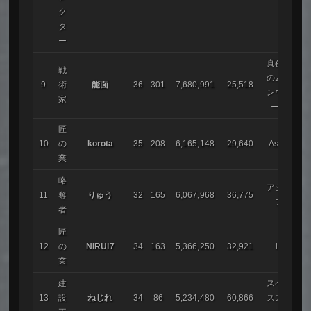
ク
タ
ー
真夜中
戦
のムー
9
術
能面
36
301
7,680,991
25,518
ンウォ
家
ーク
匠
10
の
korota
35
208
6,165,148
29,640
Asdfg
業
略
アシリ
11
奪
りゅう
32
165
6,067,968
36,775
ア
者
匠
12
の
NIRUi7
34
163
5,366,250
32,921
i7
業
建
スペー
13
設
ねじれ
34
86
5,234,480
60,866
ススト