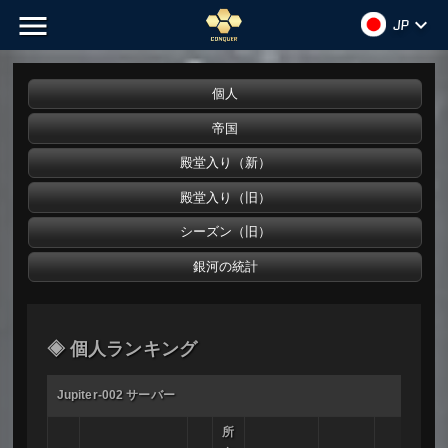
menu
keyboard_arrow_down
JP
◈ 個人ランキング
Jupiter-002 サーバー
所