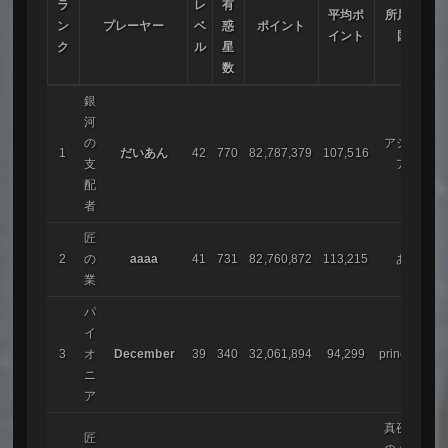
ラ
レ
有
平均ポ
所属帝
ン
プレーヤー
ベ
惑
ポイント
イント
国
ク
ル
星
数
銀
河
の
アシリ
1
だいあん
42
770
82,787,379
107,516
支
ア
配
者
匠
2
の
aaaa
41
731
82,760,872
113,215
あ
業
パ
イ
3
オ
December
39
340
32,061,894
94,299
princess
ニ
ア
真夜中
匠