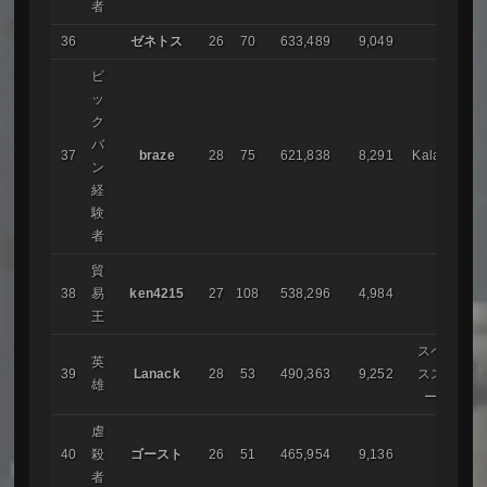
者
36
ゼネトス
26
70
633,489
9,049
ビ
ッ
ク
バ
37
braze
28
75
621,838
8,291
Kalafina
ン
経
験
者
貿
38
易
ken4215
27
108
538,296
4,984
王
スペー
英
39
Lanack
28
53
490,363
9,252
ススト
雄
ーム
虐
40
殺
ゴースト
26
51
465,954
9,136
者