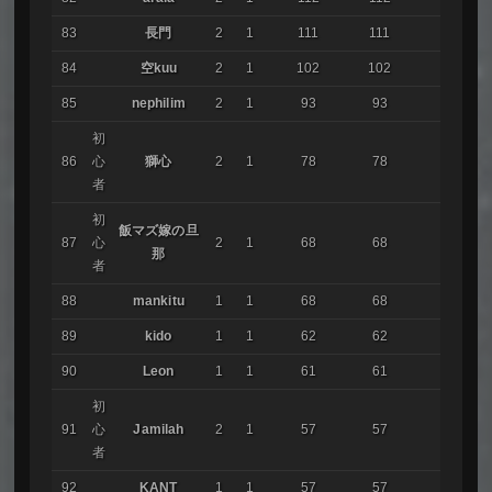
83
長門
2
1
111
111
84
空kuu
2
1
102
102
85
nephilim
2
1
93
93
初
86
心
獅心
2
1
78
78
者
初
飯マズ嫁の旦
87
心
2
1
68
68
那
者
88
mankitu
1
1
68
68
89
kido
1
1
62
62
90
Leon
1
1
61
61
初
91
心
Jamilah
2
1
57
57
者
92
KANT
1
1
57
57