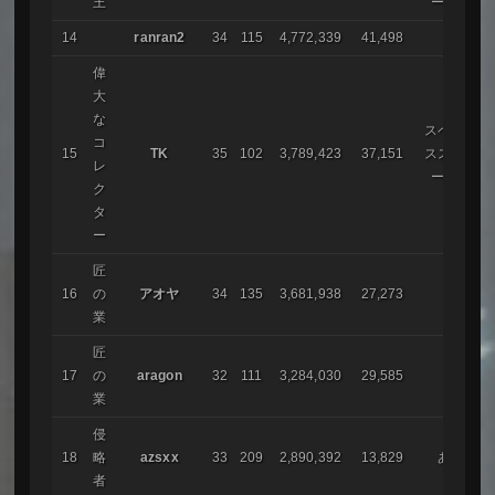
王
ーム
14
ranran2
34
115
4,772,339
41,498
偉
大
な
スペー
コ
15
TK
35
102
3,789,423
37,151
ススト
レ
ーム
ク
タ
ー
匠
16
の
アオヤ
34
135
3,681,938
27,273
業
匠
17
の
aragon
32
111
3,284,030
29,585
業
侵
18
略
azsxx
33
209
2,890,392
13,829
あ
者