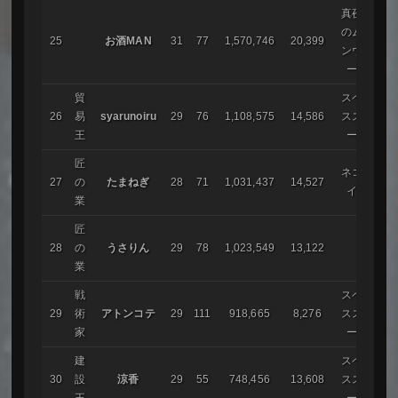
真夜中
のムー
25
お酒MAN
31
77
1,570,746
20,399
ンウォ
ーク
貿
スペー
26
易
syarunoiru
29
76
1,108,575
14,586
ススト
王
ーム
匠
ネコと
27
の
たまねぎ
28
71
1,031,437
14,527
イヌ
業
匠
28
の
うさりん
29
78
1,023,549
13,122
業
戦
スペー
29
術
アトンコテ
29
111
918,665
8,276
ススト
家
ーム
建
スペー
30
設
涼香
29
55
748,456
13,608
ススト
王
ーム