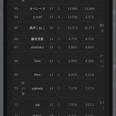
業
63
オペレータ
15
1
14,886
14,886
64
じゃが
13
4
13,506
3,376
黒猫騎
65
黒井こねこ
20
1
11,372
11,372
士団
66
藤宮澄夏
14
1
8,759
8,759
67
douraku
14
1
8,666
8,666
スペー
68
Tora
13
1
8,288
8,288
ススト
ーム
69
Reo
13
1
8,219
8,219
匠
70
の
yqmato
14
1
7,179
7,179
業
もしも
71
agi
22
2
7,026
3,513
し
72
タウリ
18
1
5,221
5,221